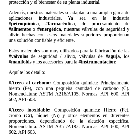
protección y el bienestar de su planta industrial.
Además, nuestros materiales se adaptan a una amplia gama de
aplicaciones industriales. Ya sea en la industria
#petroquímica
,
#farmacéutica
, de procesamiento de
#alimentos
o
#energética
, nuestras válvulas de seguridad y
alivio hechas con estos materiales superiores proporcionan
una solución confiable y eficiente.
Estos materiales son muy utilizados para la fabricación de las
#válvulas
de seguridad / alivio, válvulas de
#aguja
, los
#manifolds
y los accesorios para la
#instrumentación
:
Aquí te los detallo:
#Acero al carbono:
Composición química: Principalmente
hierro (Fe), con una pequeña cantidad de carbono (C).
Nomenclatura: ASTM A216/A105. Normas: API 600, API
602, API 603.
#Acero inoxidable:
Composición química: Hierro (Fe),
cromo (Cr), níquel (Ni) y otros elementos en diferentes
proporciones, dependiendo de la aleación específica.
Nomenclatura: ASTM A351/A182. Normas: API 600, API
602, API 603.