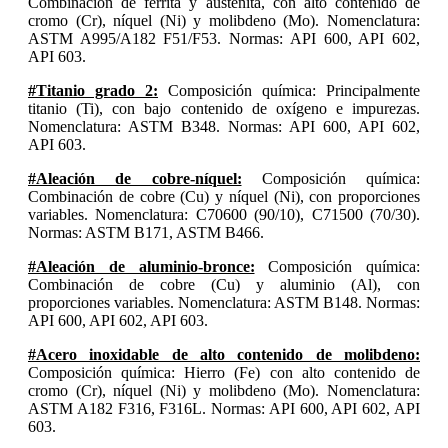
Combinación de ferrita y austenita, con alto contenido de
cromo (Cr), níquel (Ni) y molibdeno (Mo). Nomenclatura:
ASTM A995/A182 F51/F53. Normas: API 600, API 602,
API 603.
#Titanio grado 2:
Composición química: Principalmente
titanio (Ti), con bajo contenido de oxígeno e impurezas.
Nomenclatura: ASTM B348. Normas: API 600, API 602,
API 603.
#Aleación de cobre-níquel:
Composición química:
Combinación de cobre (Cu) y níquel (Ni), con proporciones
variables. Nomenclatura: C70600 (90/10), C71500 (70/30).
Normas: ASTM B171, ASTM B466.
#Aleación de aluminio-bronce:
Composición química:
Combinación de cobre (Cu) y aluminio (Al), con
proporciones variables. Nomenclatura: ASTM B148. Normas:
API 600, API 602, API 603.
#Acero inoxidable de alto contenido de molibdeno:
Composición química: Hierro (Fe) con alto contenido de
cromo (Cr), níquel (Ni) y molibdeno (Mo). Nomenclatura:
ASTM A182 F316, F316L. Normas: API 600, API 602, API
603.