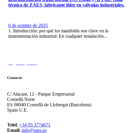
técnica de ZAES, fabricante líder en válvulas industriales.
6 de octubre de 2025
1️. Introducción: por qué los manifolds son clave en la
instrumentación industrial: En cualquier instalación...
Seguir leyendo
Contacto
C/ Alacant, 12 - Parque Empresarial
Cornellà Norte
ES 08940 Cornellà de Llobregat (Barcelona)
Spain U.E.
Telef.
+34 93 3774671
Email:
info@zaes.es