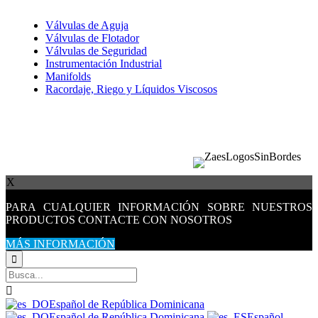
Válvulas de Aguja
Válvulas de Flotador
Válvulas de Seguridad
Instrumentación Industrial
Manifolds
Racordaje, Riego y Líquidos Viscosos
ZAES
∙ © 2025
Política de Privacidad
-
Política de Cookies -
Política de Calidad
X
PARA CUALQUIER INFORMACIÓN SOBRE NUESTROS
PRODUCTOS CONTACTE CON NOSOTROS
MÁS INFORMACIÓN


Español de República Dominicana
Español de República Dominicana
Español