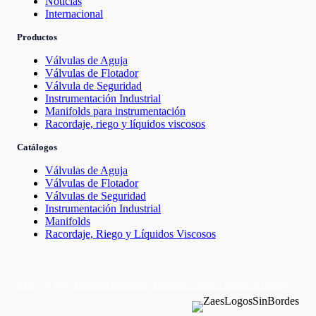
Noticias
Internacional
Productos
Válvulas de Aguja
Válvulas de Flotador
Válvula de Seguridad
Instrumentación Industrial
Manifolds para instrumentación
Racordaje, riego y líquidos viscosos
Catálogos
Válvulas de Aguja
Válvulas de Flotador
Válvulas de Seguridad
Instrumentación Industrial
Manifolds
Racordaje, Riego y Líquidos Viscosos
ZAES
∙ © 2025
Política de Privacidad
-
Política de Cookies -
Política de Calidad