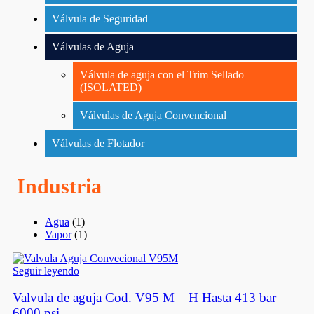
Válvula de Seguridad
Válvulas de Aguja
Válvula de aguja con el Trim Sellado
(ISOLATED)
Válvulas de Aguja Convencional
Válvulas de Flotador
Industria
Agua
(1)
Vapor
(1)
Seguir leyendo
Valvula de aguja Cod. V95 M – H Hasta 413 bar
6000 psi