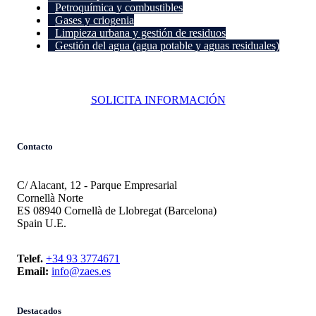
Petroquímica y combustibles
Gases y criogenia
Limpieza urbana y gestión de residuos
Gestión del agua (agua potable y aguas residuales)
SOLICITA INFORMACIÓN
Contacto
C/ Alacant, 12 - Parque Empresarial
Cornellà Norte
ES 08940 Cornellà de Llobregat (Barcelona)
Spain U.E.
Telef.
+34 93 3774671
Email:
info@zaes.es
Destacados