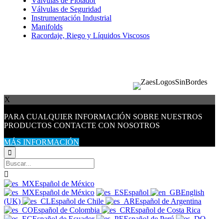
Válvulas de Flotador
Válvulas de Seguridad
Instrumentación Industrial
Manifolds
Racordaje, Riego y Líquidos Viscosos
ZAES
∙ © 2025
Política de Privacidad
-
Política de Cookies -
Política de Calidad
X
PARA CUALQUIER INFORMACIÓN SOBRE NUESTROS
PRODUCTOS CONTACTE CON NOSOTROS
MÁS INFORMACIÓN


Español de México
Español de México
Español
English
(UK)
Español de Chile
Español de Argentina
Español de Colombia
Español de Costa Rica
Español de Ecuador
Español de Perú