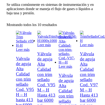
Se utiliza comúnmente en sistemas de instrumentación y en
aplicaciones donde se maneja el flujo de gases o líquidos a
baja tasa y presión.
Mostrando todos los 10 resultados
Leer más
Leer más
Leer más
Válvula
Válvula
Valvula
de aguja
de aguja
de aguja
Alta
Alta
Leer más
Alta
Calidad
Calidad
Calidad
con trim
con trim
Válvula
con trim
sellado
sellado
de aguja
sellado
Cod. V95
Cod. V97
Alta
Cod. V95
M – H
M – H
Calidad
H – H
Hasta 413
Hasta 413
con trim
hasta 413
bar 6000
bar 6000
sellado
bar 6000