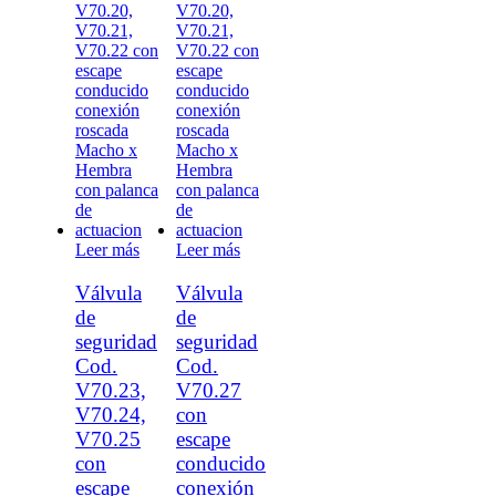
Leer más
Leer más
Válvula
Válvula
de
de
seguridad
seguridad
Cod.
Cod.
V70.23,
V70.27
V70.24,
con
V70.25
escape
con
conducido
escape
conexión