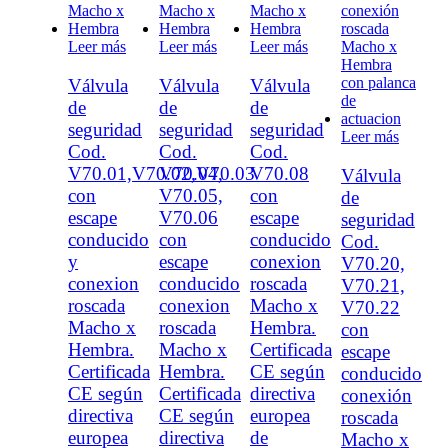
Leer más
Leer más
Leer más
Válvula
Válvula
Válvula
de
de
de
seguridad
seguridad
seguridad
Leer más
Cod.
Cod.
Cod.
V70.01,V70.02,V70.03
V70.04,
V70.08
Válvula
con
V70.05,
con
de
escape
V70.06
escape
seguridad
conducido
con
conducido
Cod.
y
escape
conexion
V70.20,
conexion
conducido
roscada
V70.21,
roscada
conexion
Macho x
V70.22
Macho x
roscada
Hembra.
con
Hembra.
Macho x
Certificada
escape
Certificada
Hembra.
CE según
conducido
CE según
Certificada
directiva
conexión
directiva
CE según
europea
roscada
europea
directiva
de
Macho x