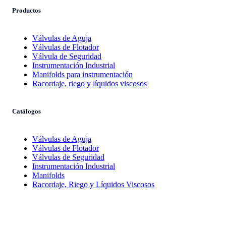
Productos
Válvulas de Aguja
Válvulas de Flotador
Válvula de Seguridad
Instrumentación Industrial
Manifolds para instrumentación
Racordaje, riego y líquidos viscosos
Catálogos
Válvulas de Aguja
Válvulas de Flotador
Válvulas de Seguridad
Instrumentación Industrial
Manifolds
Racordaje, Riego y Líquidos Viscosos
ZAES
∙ © 2025
Política de Privacidad
-
Política de Cookies -
Política de Calidad