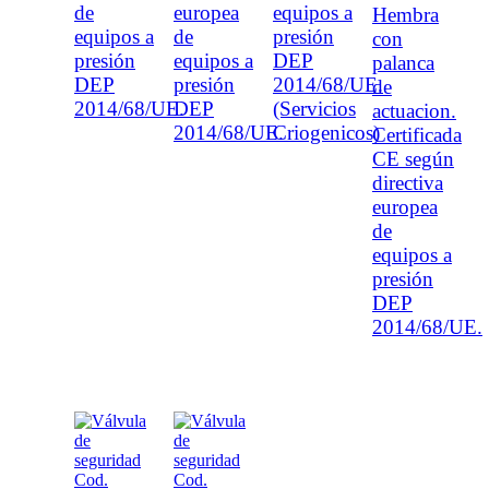
de
europea
equipos a
Hembra
equipos a
de
presión
con
presión
equipos a
DEP
palanca
DEP
presión
2014/68/UE.
de
2014/68/UE.
DEP
(Servicios
actuacion.
2014/68/UE.
Criogenicos)
Certificada
CE según
directiva
europea
de
equipos a
presión
DEP
2014/68/UE.