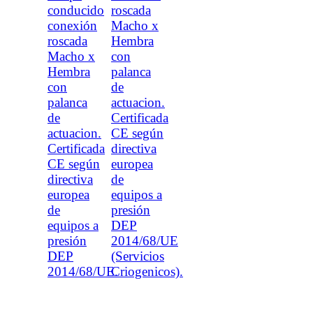
conducido
roscada
conexión
Macho x
roscada
Hembra
Macho x
con
Hembra
palanca
con
de
palanca
actuacion.
de
Certificada
actuacion.
CE según
Certificada
directiva
CE según
europea
directiva
de
europea
equipos a
de
presión
equipos a
DEP
presión
2014/68/UE
DEP
(Servicios
2014/68/UE.
Criogenicos).